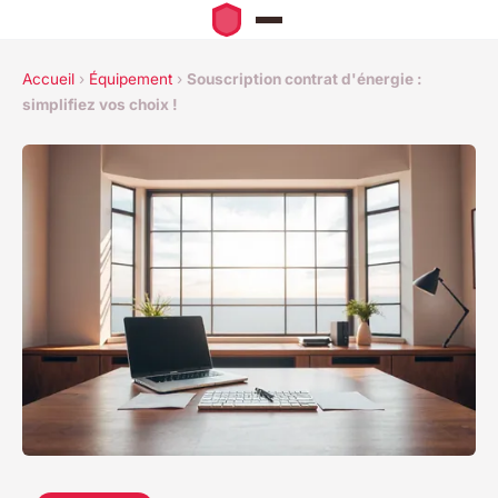
Accueil
›
Équipement
›
Souscription contrat d'énergie :
simplifiez vos choix !