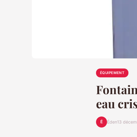
ÉQUIPEMENT
Fontain
eau cris
É
Éden
13 décem