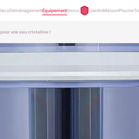
Déco
Déménagement
Équipement
Immo
Jardin
Maison
Piscine
Tr
pour une eau cristalline !