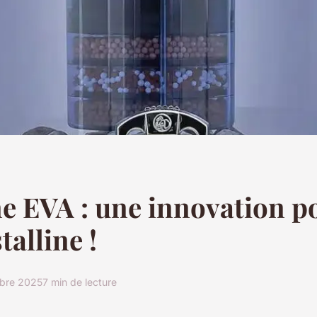
e EVA : une innovation p
talline !
bre 2025
7 min de lecture