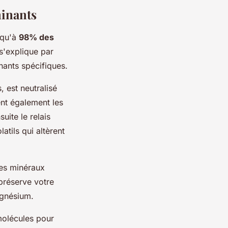
minants
usqu'à
98% des
s'explique par
nants spécifiques.
, est neutralisé
nt également les
uite le relais
atils qui altèrent
les minéraux
 préserve votre
agnésium.
 molécules pour