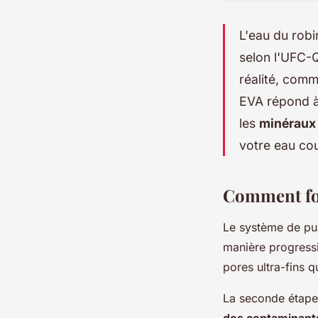
L'eau du rob
selon l'UFC-Q
réalité, comm
EVA répond à
les
minéraux 
votre eau cou
Comment fon
Le système de pu
manière progressi
pores ultra-fins q
La seconde étape 
des contaminant