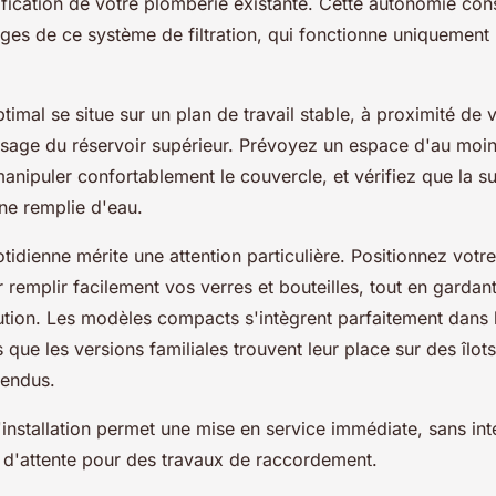
ication de votre plomberie existante. Cette autonomie cons
ges de ce système de filtration, qui fonctionne uniquement 
imal se situe sur un plan de travail stable, à proximité de 
lissage du réservoir supérieur. Prévoyez un espace d'au moi
anipuler confortablement le couvercle, et vérifiez que la s
ine remplie d'eau.
otidienne mérite une attention particulière. Positionnez votr
 remplir facilement vos verres et bouteilles, tout en gardan
bution. Les modèles compacts s'intègrent parfaitement dans 
dis que les versions familiales trouvent leur place sur des îlo
tendus.
d'installation permet une mise en service immédiate, sans int
i d'attente pour des travaux de raccordement.