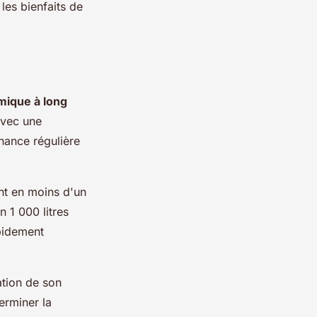
les bienfaits de
ique à long
avec une
nance régulière
nt en moins d'un
n 1 000 litres
apidement
ation de son
erminer la