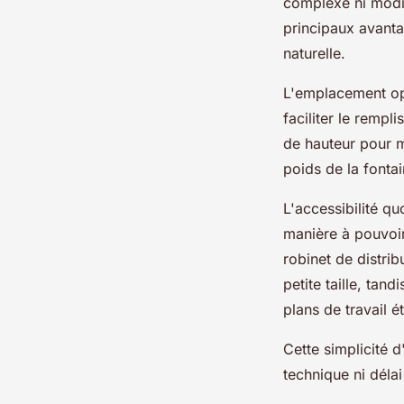
complexe ni modif
principaux avanta
naturelle.
L'emplacement opt
faciliter le remp
de hauteur pour m
poids de la fonta
L'accessibilité qu
manière à pouvoir
robinet de distri
petite taille, tan
plans de travail é
Cette simplicité 
technique ni déla