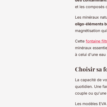
et les composés or
Les minéraux natu
oligo-éléments 
magnétisation qui
Cette
fontaine filt
minéraux essentie
à celui d'une eau
Choisir sa f
La capacité de v
quotidien. Une f
couple ou qu'une
Les modèles EVA s