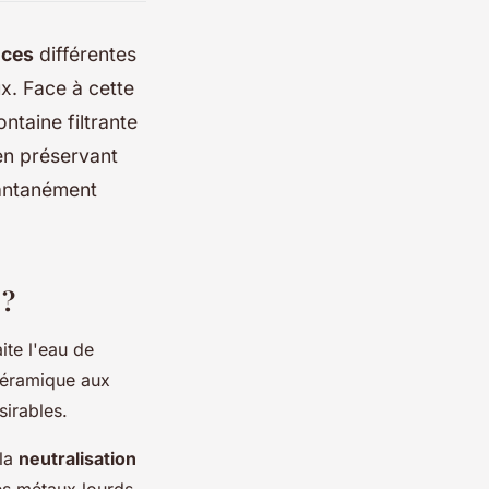
nces
différentes
x. Face à cette
ntaine filtrante
en préservant
tantanément
 ?
aite l'eau de
 céramique aux
sirables.
 la
neutralisation
les métaux lourds