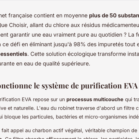
inet française contient en moyenne
plus de 50 substa
ue Choisir, allant du chlore aux résidus médicamenteu
ent garantir une eau vraiment pure au quotidien ? La fo
 ce défi en éliminant jusqu'à 98% des impuretés tout 
essentiels
. Cette solution écologique transforme ins
rante en eau de qualité supérieure.
ctionne le système de purification EVA
rification EVA repose sur un
processus multicouche
qui tr
ve et naturelle. L'eau du robinet traverse d'abord un filtre
ui bloque les particules, bactéries et micro-organismes indé
fait appel au charbon actif végétal, véritable champion de
s
. Ce filtre absorbe efficacement le chlore, les pesticides, 