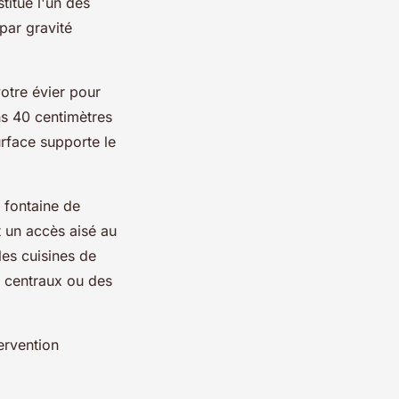
titue l'un des
par gravité
votre évier pour
ns 40 centimètres
urface supporte le
e fontaine de
t un accès aisé au
les cuisines de
ts centraux ou des
ervention