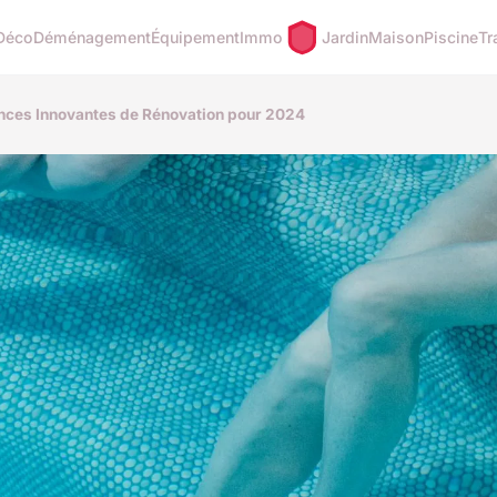
Déco
Déménagement
Équipement
Immo
Jardin
Maison
Piscine
Tr
nces Innovantes de Rénovation pour 2024