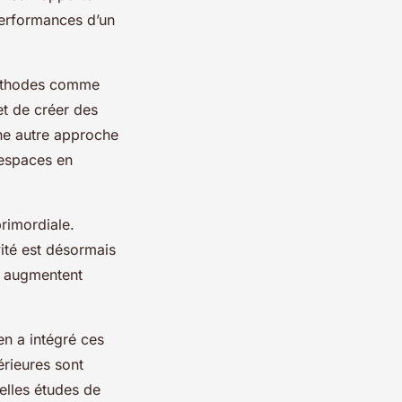
performances d’un
 méthodes comme
et de créer des
une autre approche
 espaces en
primordiale.
vité est désormais
s augmentent
n a intégré ces
érieures sont
telles études de