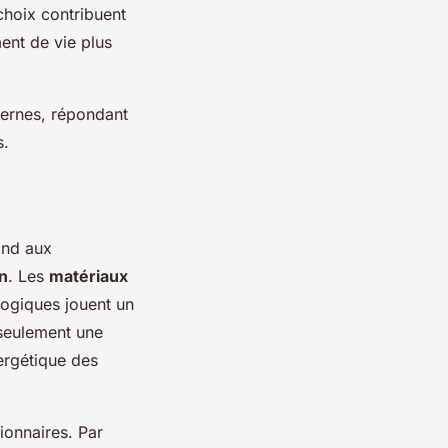
choix contribuent
ent de vie plus
dernes, répondant
s.
ond aux
n
. Les
matériaux
logiques jouent un
 seulement une
ergétique des
ionnaires. Par