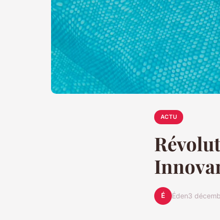
ACTU
Révolut
Innova
É
Éden
3 décemb