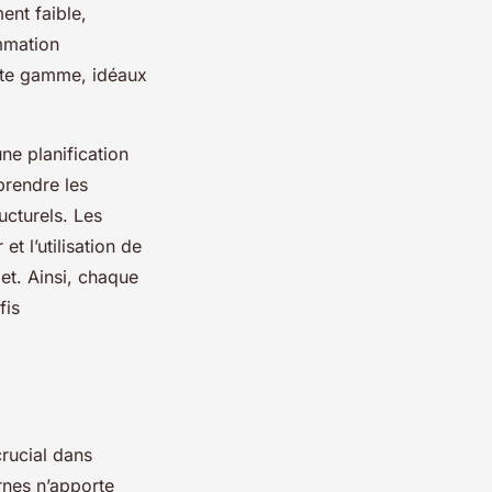
ent faible,
mmation
ette gamme, idéaux
ne planification
mprendre les
ucturels. Les
t l’utilisation de
et. Ainsi, chaque
fis
crucial dans
rnes n’apporte