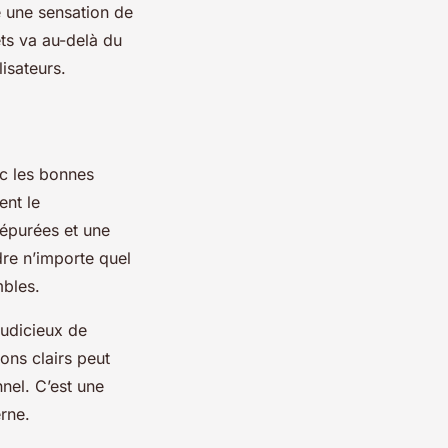
 une sensation de
ets va au-delà du
isateurs.
c les bonnes
ent le
 épurées et une
dre n’importe quel
mbles.
judicieux de
ons clairs peut
nel. C’est une
rne.