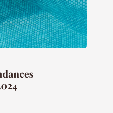
endances
2024