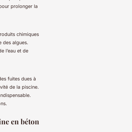
 pour prolonger la
produits chimiques
e des algues.
de l’eau et de
es fuites dues à
ité de la piscine.
indispensable.
ons.
cine en béton