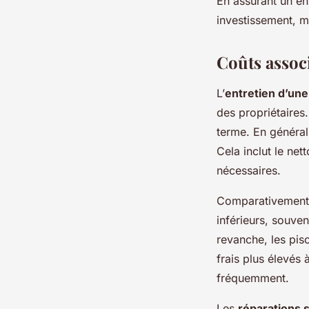
En assurant un en
investissement, ma
Coûts associ
L’
entretien d’une
des propriétaires
terme. En général,
Cela inclut le net
nécessaires.
Comparativement, 
inférieurs, souve
revanche, les pisc
frais plus élevés 
fréquemment.
Les
réparations s