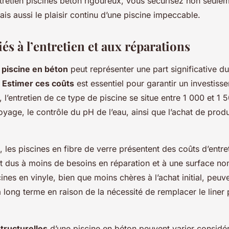
tretien piscines béton rigoureux, vous sécurisez non seule
is aussi le plaisir continu d’une piscine impeccable.
és à l’entretien et aux réparations
 piscine en béton
peut représenter une part significative d
.
Estimer ces coûts
est essentiel pour garantir un investiss
 l’entretien de ce type de piscine se situe entre 1 000 et 1 
toyage, le contrôle du pH de l’eau, ainsi que l’achat de prod
les piscines en fibre de verre présentent des coûts d’entr
nt dus à moins de besoins en réparation et à une surface no
ines en vinyle, bien que moins chères à l’achat initial, peuv
à long terme en raison de la nécessité de remplacer le liner 
tructurelles
d’une piscine en béton peuvent varier considé