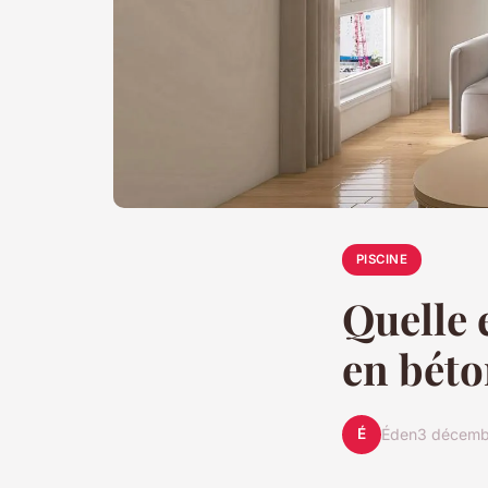
PISCINE
Quelle 
en bét
É
Éden
3 décemb