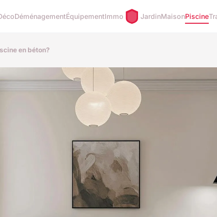
Déco
Déménagement
Équipement
Immo
Jardin
Maison
Piscine
Tr
iscine en béton?