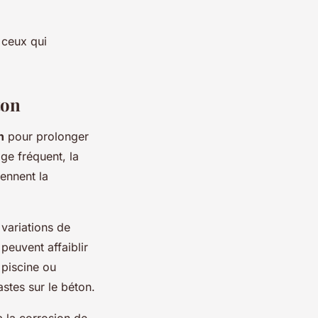
 ceux qui
ton
n
pour prolonger
age fréquent, la
iennent la
 variations de
 peuvent affaiblir
 piscine ou
astes sur le béton.
à la corrosion de