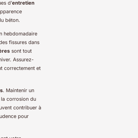
ues d’
entretien
’apparence
du béton.
ion hebdomadaire
 des fissures dans
ières
sont tout
hiver. Assurez-
nt correctement et
és
. Maintenir un
r la corrosion du
uvent contribuer à
prudence pour