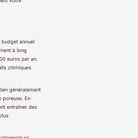
ment votre
u budget annuel
ement à long
500 euros par an.
uits chimiques
etien généralement
n poreuse. En
ent entraîner des
plus
rablement en