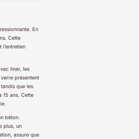
pressionnante. En
ns. Cette
t l’entretien
ec liner, les
 verre présentent
tandis que les
à 15 ans. Cette
ie.
en béton.
e plus, un
ration, assure que