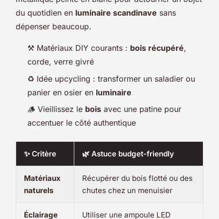
du quotidien en
luminaire scandinave
sans
dépenser beaucoup.
⚒️ Matériaux DIY courants :
bois récupéré
,
corde, verre givré
♻️ Idée upcycling : transformer un saladier ou
panier en osier en
luminaire
🪵 Vieillissez le
bois
avec une patine pour
accentuer le côté authentique
✨ Critère
🌿 Astuce budget-friendly
Matériaux
Récupérer du bois flotté ou des
naturels
chutes chez un menuisier
Éclairage
Utiliser une ampoule LED