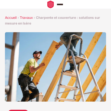
Accueil
›
Travaux
›
Charpente et couverture : solutions sur
mesure en Isère